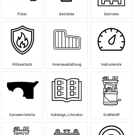
AGB
Filter
Getränke
Getriebe
Zahlungsmöglichkeiten
Widerrufsbelehrung
Datenschutzerklärung
05232
|
Hitzeschutz
Innenausstattung
Instrumente
962114
Karosserieteile
Kataloge, Literatur
Kraftstoff