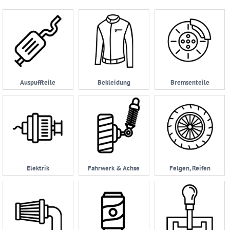
Account
Anmelden
Ersatzteilsuche
nach
Auspuffteile
Bekleidung
Bremsenteile
KFZ
Universelles
Zubehör
Anfrage
&
Kontaktformular
Elektrik
Fahrwerk & Achse
Felgen, Reifen
Garage
|
Carport
Impressum