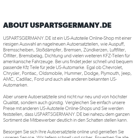
ABOUT USPARTSGERMANY.DE
USPARTSGERMANY.DE
ist ein US-Autoteile Online-Shop mit einer
riesigen Auswahl an nagelneuen Autoersatzteilen, wie Auspuff,
Bremsscheiben, Stoßdämpfer, Bremsen, Zündkerzen, Luftfilter,
Ölfilter, Bremsbelag, Dichtung und vielen weiteren KFZ-Teilen für
amerikanische Fahrzeuge. Bei uns findet jeder schnell und bequem
passende Kfz Teile für jede US-Automarke. Egal ob Chevrolet,
Chrysler, Pontiac, Oldsmobile, Hummer, Dodge, Plymouth, Jeep,
AMC, Cadillac, Ford und auch alle anderen bekannten US-
Automarken.
Aber unsere Autoersatzteile sind nicht nur neu und von höchster
Qualität, sondern auch günstig. Vergleichen Sie einfach unsere
Preise mit anderen US-Autoteile Online-Shops und Sie werden
feststellen, dass
USPARTSGERMANY.DE
bei nahezu dem ganzen
Sortiment die Mitbewerber deutlich in den Schatten stellen kann.
Besorgen Sie sich Ihre Autoersatzteile online und genießen Sie
unseren Service. Wir liefern schnell und sicher. Erwerben Sie alle