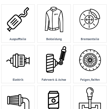
Account
Anmelden
Ersatzteilsuche
nach
Auspuffteile
Bekleidung
Bremsenteile
KFZ
Universelles
Zubehör
Anfrage
&
Kontaktformular
Elektrik
Fahrwerk & Achse
Felgen, Reifen
Garage
|
Carport
Impressum