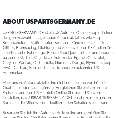
ABOUT USPARTSGERMANY.DE
USPARTSGERMANY.DE
ist ein US-Autoteile Online-Shop mit einer
riesigen Auswahl an nagelneuen Autoersatzteilen, wie Auspuff,
Bremsscheiben, Stoßdämpfer, Bremsen, Zündkerzen, Luftfilter,
Ölfilter, Bremsbelag, Dichtung und vielen weiteren KFZ-Teilen für
amerikanische Fahrzeuge. Bei uns findet jeder schnell und bequem
passende Kfz Teile für jede US-Automarke. Egal ob Chevrolet,
Chrysler, Pontiac, Oldsmobile, Hummer, Dodge, Plymouth, Jeep,
AMC, Cadillac, Ford und auch alle anderen bekannten US-
Automarken.
Aber unsere Autoersatzteile sind nicht nur neu und von höchster
Qualität, sondern auch günstig. Vergleichen Sie einfach unsere
Preise mit anderen US-Autoteile Online-Shops und Sie werden
feststellen, dass
USPARTSGERMANY.DE
bei nahezu dem ganzen
Sortiment die Mitbewerber deutlich in den Schatten stellen kann.
Besorgen Sie sich Ihre Autoersatzteile online und genießen Sie
unseren Service. Wir liefern schnell und sicher. Erwerben Sie alle