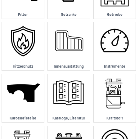
AGB
Filter
Getränke
Getriebe
Zahlungsmöglichkeiten
Widerrufsbelehrung
Datenschutzerklärung
05232
|
Hitzeschutz
Innenausstattung
Instrumente
962114
Karosserieteile
Kataloge, Literatur
Kraftstoff