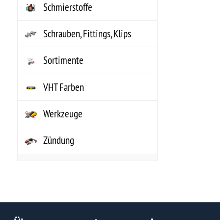
www.uspartsgermany.de ist ein US-Autoteile Online-Shop mit einer
Werkzeug
riesigen Auswahl an nagelneuen Autoersatzteilen, wie Auspuff,
Bremsscheiben, Stoßdämpfer, Bremsen, Zündkerzen, Luftfilter, Ölfilter,
Farben &
Bremsbelag, Dichtung und vielen weiteren KFZ-Teilen für
Non.Auto
amerikanische Fahrzeuge.
Sonderpo
Bei uns findet jeder schnell und bequem passende Kfz Teile für jede
Teileanfr
US-Automarke. Egal ob Chevrolet, Chrysler, Pontiac, Oldsmobile,
Hummer, Dodge, Plymouth, Jeep, AMC, Cadillac, Ford und auch alle
anderen bekannten US-Automarken.
American Motors
Desoto
Hummer
Oldsmobile
Buick
Dodge
IHC Scout
Opel
Cadillac
Ford
Jeep
Oshkosh
Chevrolet
Geo
Lincoln
Plymouth
Chrysler
GMC
Mercury
Pontiac
Jedes Logo ist Eigentum des jeweiligen Inhabers. Das GM®-, Chrysler®-, Jeep®-
www.uspartsgermany.de - US Autoteile, US Teile, Ersatzteile für US Cars, AMC, Buick, Cadilla
Teile, Chrysler Autoteile, US-Parts, US-Teile, Cadillac Ersatzteile, Jeep Teile, USCar, Corvett
Ersatzteile, Dodge Parts, Oldtimer Ersatzteile, Chevrolet Parts, Cadillac Teile, Dodge Rau
Ersatzteile, Lincoln Teile, US Auto Teile, American Parts, kts,Cadillac,Cadillac
Ville,Eldorado,Biarritz,Brougham,Coup