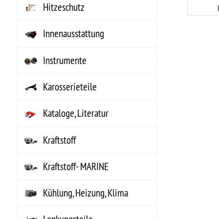
Kraftstoff
Kraftstoff- MARINE
Kühlung, Heizung, Klima
Lenkungsteile
Marine Zubehör
MECHANIX Wear
Motor Komplett
Motorenteile
Non-Automotive
NOS Systeme
Riemen, Schläuche,