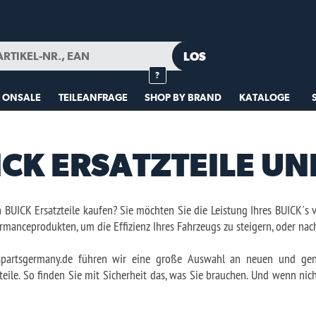
05232 
MEIN KONTO
GARAGE
MERKLISTE
?
NFRAGE
SHOP BY BRAND
KATALOGE
LUCAS OIL
SHOP BY VEHICLE
RSATZTEILE UND ZUBEHÖR
ufen? Sie möchten Sie die Leistung Ihres BUICK´s verbessern? Durchsuchen Sie unseren Onlin
ie Effizienz Ihres Fahrzeugs zu steigern, oder nach BUICK-Ersatzteilen, um Ihren BUICK wied
ren wir eine große Auswahl an neuen und generalüberholten BUICK-Komponenten sowie 
it Sicherheit das, was Sie brauchen. Und wenn nicht, fragen Sie einfach an. Unser Team steht
en tolle Preise und kutze Lieferzeiten bei BUICK-Autoteilen. Egal, ob Sie online bestellen 
r eingehenden Beratung kaufen möchten, www.uspartsgermany.de hilft Ihnen, Ihren BUICK am 
e