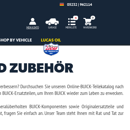
| 962114
WARENKORB
e-BUICK-Teilekatalog nach
er zum Leben zu erwecken.
Originalersatzteile und
 Ihnen mit Rat und Tat zur
oder BUICK-Teile in einem
Laufen zu halten.