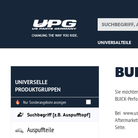
CHANGING THE WAY YOU RIDE.
UNIVERSALTEILE
ONSALE
TEILEA
BUICK E
UNIVERSELLE
PRODUKTGRUPPEN
Sie möchten BUICK Ersatzteile ka
BUICK-Performanceprodukten, um d
Nur Sonderangebote anzeigen
Bei www.uspartsgermany.de füh
Aftermarketteile. So finden Sie m
Seite.
Auspuffteile
www.uspartsgermany.de bieten Ihn
Bekleidung
persönlichem Gespräch nach eine
Bremsenteile
Beliebte BUICK - Modell