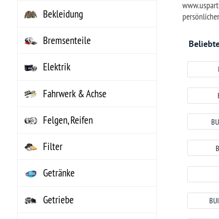
Elektrik
BUICK ALLURE
Fahrwerk & Achse
BUICK CUSTOM
Felgen, Reifen
BUICK GRAN SPORT
Filter
BUICK LE SABRE
Getränke
BUICK REATTA
Getriebe
BUICK ROADMASTER
Hitzeschutz
BUICK SPECIAL
Innenausstattung
Instrumente
Karosserieteile
Kataloge, Literatur