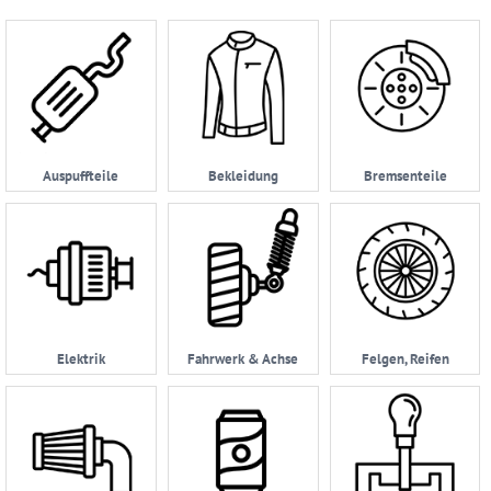
Account
Anmelden
Ersatzteilsuche
nach
Auspuffteile
Bekleidung
Bremsenteile
KFZ
Universelles
Zubehör
Anfrage
&
Kontaktformular
Elektrik
Fahrwerk & Achse
Felgen, Reifen
Garage
|
Carport
Impressum