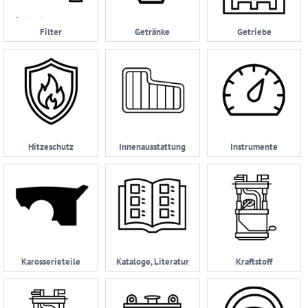
AGB
Filter
Getränke
Getriebe
Zahlungsmöglichkeiten
Widerrufsbelehrung
Datenschutzerklärung
05232
|
Hitzeschutz
Innenausstattung
Instrumente
962114
Karosserieteile
Kataloge, Literatur
Kraftstoff