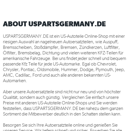
ABOUT USPARTSGERMANY.DE
USPARTSGERMANY.DE
ist ein US-Autoteile Online-Shop mit einer
riesigen Auswahl an nagelneuen Autoersatzteilen, wie Auspuff,
Bremsscheiben, Stoßdämpfer, Bremsen, Zündkerzen, Luftfilter,
Ölfilter, Bremsbelag, Dichtung und vielen weiteren KFZ-Teilen für
amerikanische Fahrzeuge. Bei uns findet jeder schnell und bequem
passende Kfz Teile für jede US-Automarke. Egal ob Chevrolet,
Chrysler, Pontiac, Oldsmobile, Hummer, Dodge, Plymouth, Jeep,
AMC, Cadillac, Ford und auch alle anderen bekannten US-
Automarken.
Aber unsere Autoersatzteile sind nicht nur neu und von höchster
Qualität, sondern auch günstig. Vergleichen Sie einfach unsere
Preise mit anderen US-Autoteile Online-Shops und Sie werden
feststellen, dass
USPARTSGERMANY.DE
bei nahezu dem ganzen
Sortiment die Mitbewerber deutlich in den Schatten stellen kann.
Besorgen Sie sich Ihre Autoersatzteile online und genießen Sie
unseren Service. Wir liefern schnell und sicher. Erwerben Sie alle