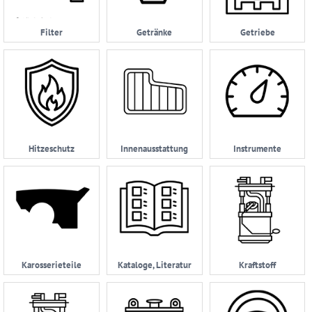
AGB
Filter
Getränke
Getriebe
Zahlungsmöglichkeiten
Widerrufsbelehrung
Datenschutzerklärung
05232
|
Hitzeschutz
Innenausstattung
Instrumente
962114
Karosserieteile
Kataloge, Literatur
Kraftstoff