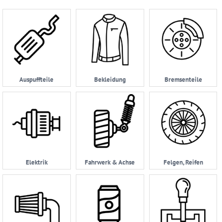
Account
Anmelden
Ersatzteilsuche
nach
Auspuffteile
Bekleidung
Bremsenteile
KFZ
Universelles
Zubehör
Anfrage
&
Kontaktformular
Elektrik
Fahrwerk & Achse
Felgen, Reifen
Garage
|
Carport
Impressum