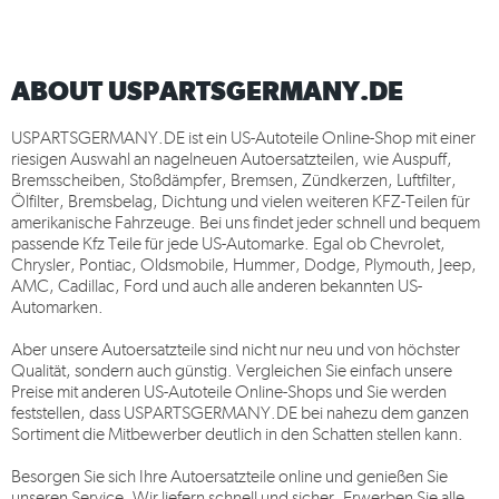
ABOUT USPARTSGERMANY.DE
USPARTSGERMANY.DE
ist ein US-Autoteile Online-Shop mit einer
riesigen Auswahl an nagelneuen Autoersatzteilen, wie Auspuff,
Bremsscheiben, Stoßdämpfer, Bremsen, Zündkerzen, Luftfilter,
Ölfilter, Bremsbelag, Dichtung und vielen weiteren KFZ-Teilen für
amerikanische Fahrzeuge. Bei uns findet jeder schnell und bequem
passende Kfz Teile für jede US-Automarke. Egal ob Chevrolet,
Chrysler, Pontiac, Oldsmobile, Hummer, Dodge, Plymouth, Jeep,
AMC, Cadillac, Ford und auch alle anderen bekannten US-
Automarken.
Aber unsere Autoersatzteile sind nicht nur neu und von höchster
Qualität, sondern auch günstig. Vergleichen Sie einfach unsere
Preise mit anderen US-Autoteile Online-Shops und Sie werden
feststellen, dass
USPARTSGERMANY.DE
bei nahezu dem ganzen
Sortiment die Mitbewerber deutlich in den Schatten stellen kann.
Besorgen Sie sich Ihre Autoersatzteile online und genießen Sie
unseren Service. Wir liefern schnell und sicher. Erwerben Sie alle