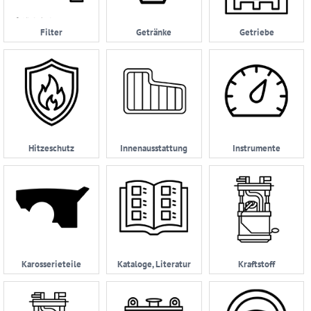
AGB
Filter
Getränke
Getriebe
Zahlungsmöglichkeiten
Widerrufsbelehrung
Datenschutzerklärung
05232
|
Hitzeschutz
Innenausstattung
Instrumente
962114
Karosserieteile
Kataloge, Literatur
Kraftstoff