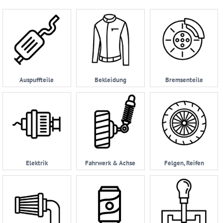
Account
Anmelden
Ersatzteilsuche
nach
Auspuffteile
Bekleidung
Bremsenteile
KFZ
Universelles
Zubehör
Anfrage
&
Kontaktformular
Elektrik
Fahrwerk & Achse
Felgen, Reifen
Garage
|
Carport
Impressum