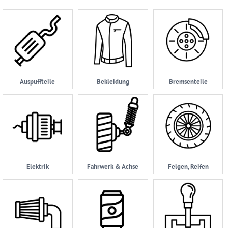
Account
Anmelden
Ersatzteilsuche
nach
Auspuffteile
Bekleidung
Bremsenteile
KFZ
Universelles
Zubehör
Anfrage
&
Kontaktformular
Elektrik
Fahrwerk & Achse
Felgen, Reifen
Garage
|
Carport
Impressum