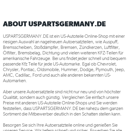
ABOUT USPARTSGERMANY.DE
USPARTSGERMANY.DE
ist ein US-Autoteile Online-Shop mit einer
riesigen Auswahl an nagelneuen Autoersatzteilen, wie Auspuff,
Bremsscheiben, Stoßdämpfer, Bremsen, Zündkerzen, Luftfilter,
Ölfilter, Bremsbelag, Dichtung und vielen weiteren KFZ-Teilen für
amerikanische Fahrzeuge. Bei uns findet jeder schnell und bequem
passende Kfz Teile für jede US-Automarke. Egal ob Chevrolet,
Chrysler, Pontiac, Oldsmobile, Hummer, Dodge, Plymouth, Jeep,
AMC, Cadillac, Ford und auch alle anderen bekannten US-
Automarken.
Aber unsere Autoersatzteile sind nicht nur neu und von höchster
Qualität, sondern auch günstig. Vergleichen Sie einfach unsere
Preise mit anderen US-Autoteile Online-Shops und Sie werden
feststellen, dass
USPARTSGERMANY.DE
bei nahezu dem ganzen
Sortiment die Mitbewerber deutlich in den Schatten stellen kann.
Besorgen Sie sich Ihre Autoersatzteile online und genießen Sie
unseren Service. Wir liefern schnell und sicher. Erwerben Sie alle