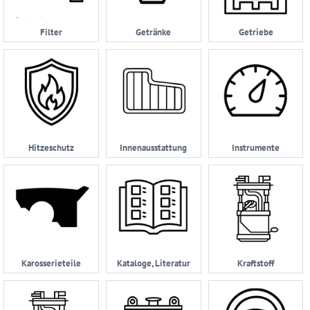
AGB
Filter
Getränke
Getriebe
Zahlungsmöglichkeiten
Widerrufsbelehrung
Datenschutzerklärung
05232
|
Hitzeschutz
Innenausstattung
Instrumente
962114
Karosserieteile
Kataloge, Literatur
Kraftstoff